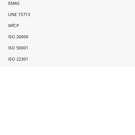
EMAS
UNE 15713
WfCP
ISO 20000
ISO 50001
ISO 22301
ISO 22320
UNE 170001
Compliance Certification
UNE 19601 Criminal Compliance
ISO 37001 Anti-bribery