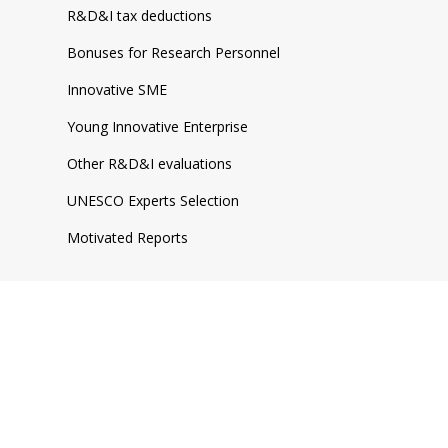
R&D&I tax deductions
Bonuses for Research Personnel
Innovative SME
Young Innovative Enterprise
Other R&D&I evaluations
UNESCO Experts Selection
Motivated Reports
Climate Change
Carbon Footprint
Verification of Greenhouse Gases
Ecodesign