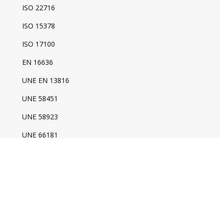
ISO 22716
ISO 15378
ISO 17100
EN 16636
UNE EN 13816
UNE 58451
UNE 58923
UNE 66181
ISO 22000
ICT Certifications
ISO 27001