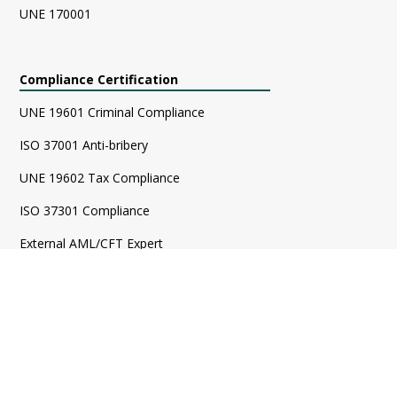
UNE 170001
Compliance Certification
UNE 19601 Criminal Compliance
ISO 37001 Anti-bribery
UNE 19602 Tax Compliance
ISO 37301 Compliance
External AML/CFT Expert
31-a Penal Code
La Liga Independent Expert
Whistleblowing Channels