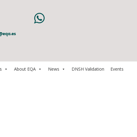

@eqa.es
s
About EQA
News
DNSH Validation
Events